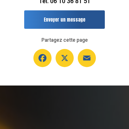
Tél.
06 10 36 81 51
Envoyer un message
Partagez cette page
Facebook
X
Email