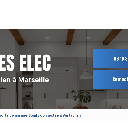
ion principale
06 10 3
cien à Marseille
Contac
 porte de garage Somfy connectée à Ventabren