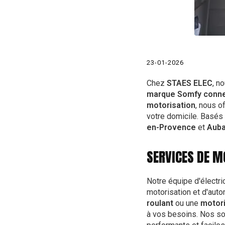
23-01-2026
Chez
STAES ELEC
, n
marque Somfy conn
motorisation
, nous o
votre domicile. Basés
en-Provence
et
Aub
SERVICES DE M
Notre équipe d'électri
motorisation et d'auto
roulant
ou une
motori
à vos besoins. Nos so