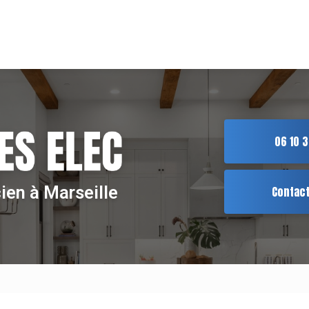
ion principale
06 10 3
cien à Marseille
Contac