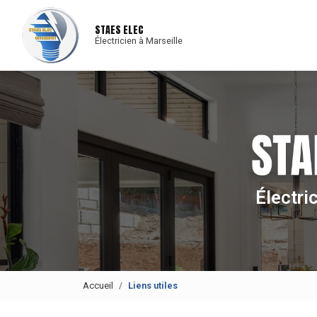
Navigat
Aller
au
STAES ELEC
contenu
Électricien à Marseille
principal
Électri
Accueil
Liens utiles