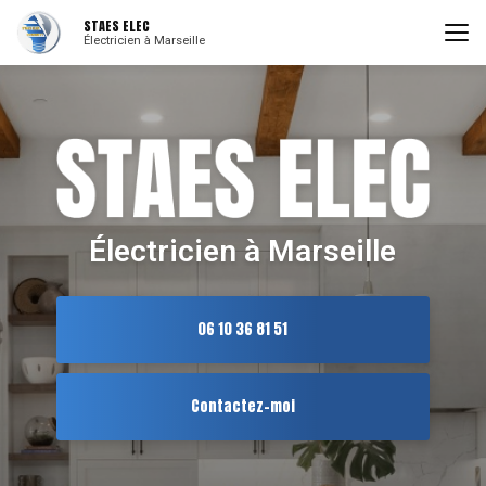
Aller
STAES ELEC
au
Électricien à Marseille
contenu
principal
Électricien à Marseille
06 10 36 81 51
Contactez-moi