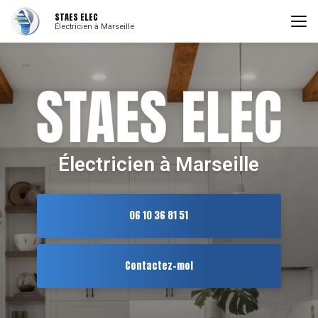
Aller
STAES ELEC
au
Électricien à Marseille
contenu
principal
Électricien à Marseille
06 10 36 81 51
Contactez-moi