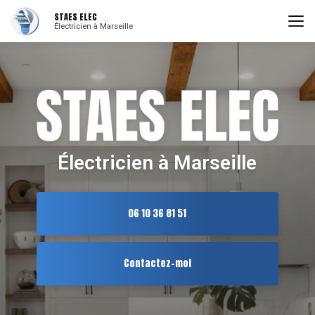
Aller
STAES ELEC
au
Électricien à Marseille
contenu
principal
Électricien à Marseille
06 10 36 81 51
Contactez-moi