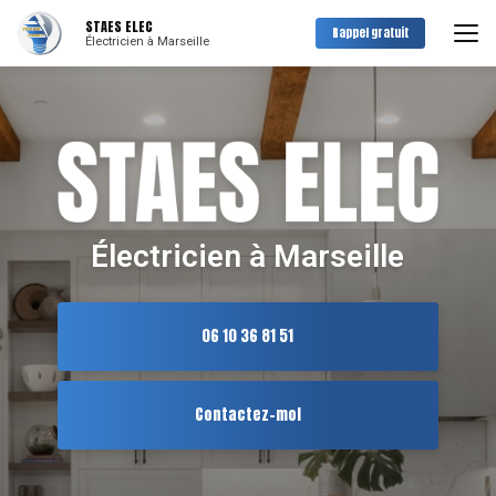
Aller
STAES ELEC
au
Rappel gratuit
Électricien à Marseille
contenu
principal
Électricien à Marseille
06 10 36 81 51
Contactez-moi