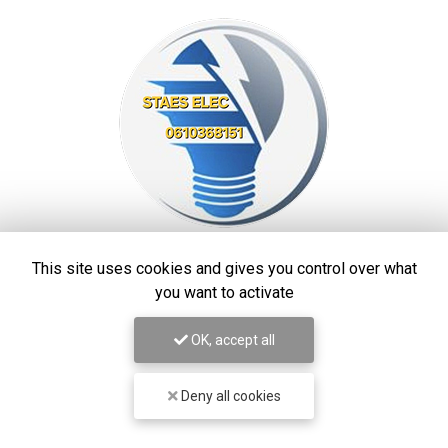
STAES ELEC
This site uses cookies and gives you control over what
you want to activate
Électricien à Marseille
OK, accept all
13390 Auriol
06 10 36 81 51
Deny all cookies
7j/7
24h/24