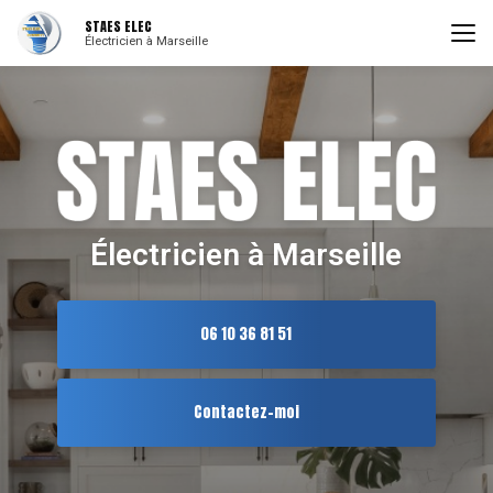
Aller
STAES ELEC
au
Électricien à Marseille
contenu
principal
Électricien à Marseille
06 10 36 81 51
Contactez-moi