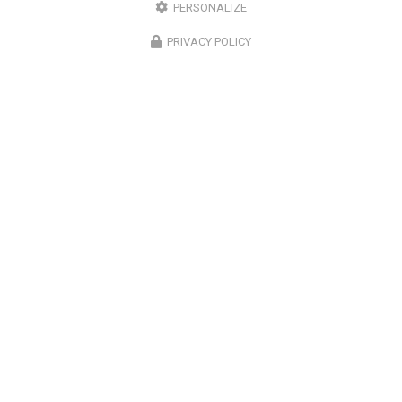
PERSONALIZE
Suivez-moi sur les réseaux sociaux
PRIVACY POLICY
ENVOYEZ UN MESSAGE
Prénom
Il reste
44
caractère(s)
Nom
Il reste
44
caractère(s)