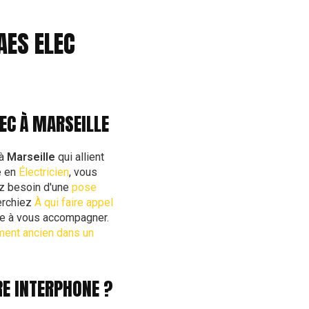
AES ELEC
EC À MARSEILLE
 à
Marseille
qui allient
re en
Électricien
, vous
ez besoin d'une
pose
erchiez
À qui faire appel
ête à vous accompagner.
ment ancien dans un
RE INTERPHONE ?