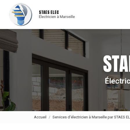
Navigat
Aller
au
STAES ELEC
contenu
Électricien à Marseille
principal
Électri
Accueil
Services d'électricien à Marseille par STAES E