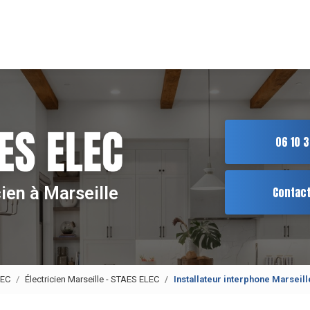
ion principale
06 10 3
cien à Marseille
Contac
LEC
Électricien Marseille - STAES ELEC
Installateur interphone Marseil