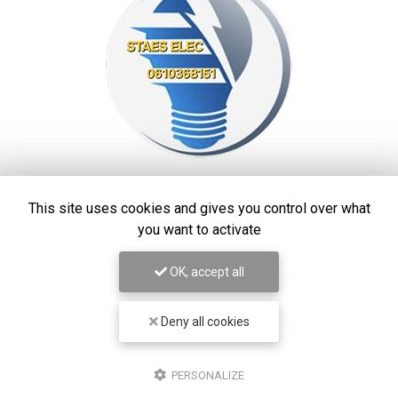
STAES ELEC
This site uses cookies and gives you control over what
Électricien à Marseille
you want to activate
13390 Auriol
OK, accept all
06 10 36 81 51
7j/7
Deny all cookies
24h/24
Suivez-moi sur les réseaux sociaux
PERSONALIZE