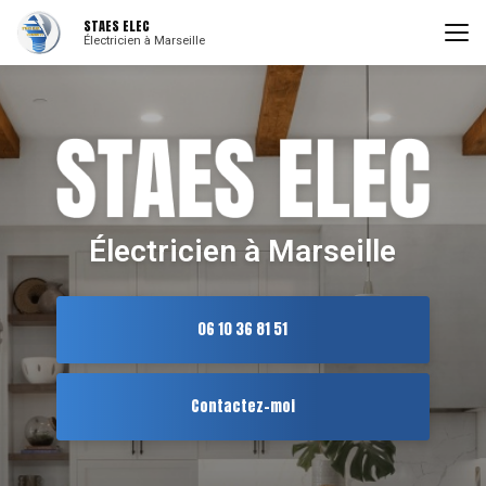
Aller
STAES ELEC
au
Électricien à Marseille
contenu
principal
Électricien à Marseille
06 10 36 81 51
Contactez-moi