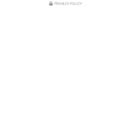
PRIVACY POLICY
ENVOYEZ UN MESSAGE
Prénom
Il reste
44
caractère(s)
Nom
Il reste
44
caractère(s)
Email