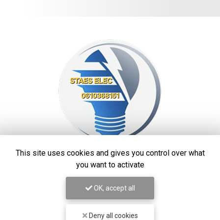
This site uses cookies and gives you control over what
STAES ELEC
you want to activate
Électricien à Marseille
OK, accept all
13390 Auriol
06 10 36 81 51
Deny all cookies