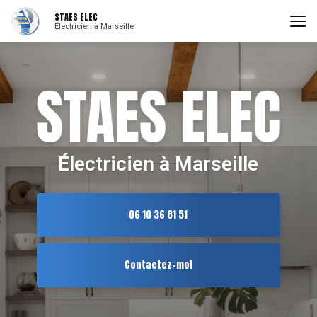
Aller
STAES ELEC
au
Électricien à Marseille
contenu
principal
Électricien à Marseille
06 10 36 81 51
Contactez-moi