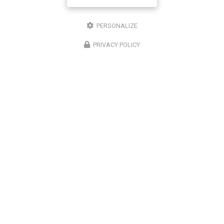
7j/7
24h/24
PERSONALIZE
Suivez-moi sur les réseaux sociaux
PRIVACY POLICY
ENVOYEZ UN MESSAGE
Prénom
Il reste
44
caractère(s)
Nom