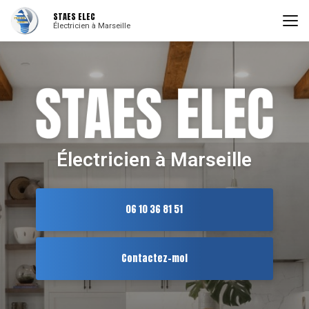
Aller
STAES ELEC
au
Électricien à Marseille
contenu
principal
Électricien à Marseille
06 10 36 81 51
Contactez-moi