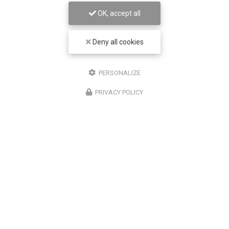
OK, accept all
Deny all cookies
PERSONALIZE
PRIVACY POLICY
STAES ELEC
Électricien à Marseille
13390 Auriol
06 10 36 81 51
7j/7
24h/24
Suivez-moi sur les réseaux sociaux