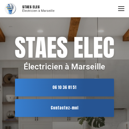
Aller
STAES ELEC
au
Électricien à Marseille
contenu
principal
Électricien à Marseille
06 10 36 81 51
Contactez-moi