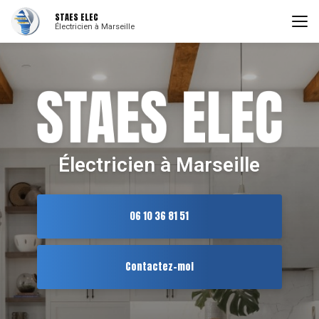
Aller
STAES ELEC
au
Électricien à Marseille
contenu
principal
Électricien à Marseille
06 10 36 81 51
Contactez-moi