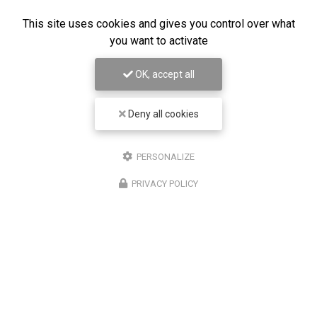
13390 Auriol
This site uses cookies and gives you control over what
06 10 36 81 51
you want to activate
7j/7
24h/24
OK, accept all
Suivez-moi sur les réseaux sociaux
Deny all cookies
PERSONALIZE
PRIVACY POLICY
ENVOYEZ UN MESSAGE
Prénom
Il reste
44
caractère(s)