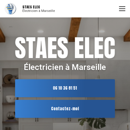
Aller
STAES ELEC
au
Électricien à Marseille
contenu
principal
Électricien à Marseille
06 10 36 81 51
Contactez-moi